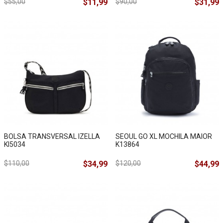
$55,00
$11,99
$90,00
$31,99
BOLSA TRANSVERSAL IZELLA
SEOUL GO XL MOCHILA MAIOR
KI5034
K13864
$110,00
$34,99
$120,00
$44,99