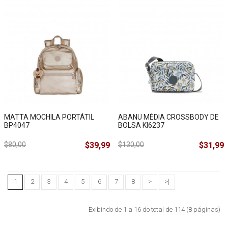
MATTA MOCHILA PORTÁTIL
ABANU MÉDIA CROSSBODY DE
BP4047
BOLSA KI6237
$80,00
$39,99
$130,00
$31,99
1
2
3
4
5
6
7
8
>
>|
Exibindo de 1 a 16 do total de 114 (8 páginas)