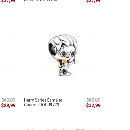
$27,99
$27,99
$60,00
$60,00
Harry Series Esmalte
Charms DOCJ9773
$29,99
$32,99