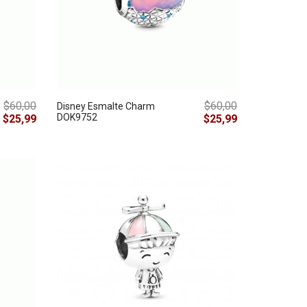
$60,00
$60,00
Disney Esmalte Charm
DOK9752
$25,99
$25,99