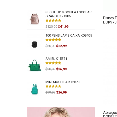
SEOUL UP MOCHILA ESCOLAR
GRANDE K21305
Disney 
DOK975
$120,00
$41,99
100 PENS LÁPIS CAIXA K09405
$80,00
$22,99
AMIEL K15371
$90,00
$36,99
MINI MOCHILA K12673
$99,99
$26,99
Abraços
DOK977