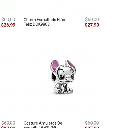
$60,00
$60,00
Charm Esmaltado Niño
Feliz DOK9808
$26,99
$27,99
$60,00
$60,00
Costure Amuletos De
Esmalte DOK9768