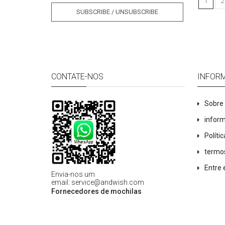
1
2
SUBSCRIBE / UNSUBSCRIBE
CONTATE-NOS
INFOR
Sobre
infor
Políti
termo
Entre
Envia-nos um
email
:
service@andwish.com
Fornecedores de mochilas