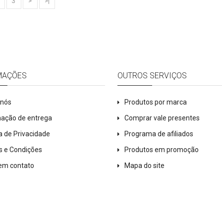
3
>
>|
MAÇÕES
OUTROS SERVIÇOS
 nós
Produtos por marca
mação de entrega
Comprar vale presentes
ca de Privacidade
Programa de afiliados
s e Condições
Produtos em promoção
 em contato
Mapa do site