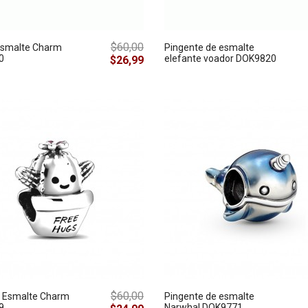
$60,00
Esmalte Charm
Pingente de esmalte
0
elefante voador DOK9820
$26,99
$60,00
 Esmalte Charm
Pingente de esmalte
9
Narwhal DOK9771