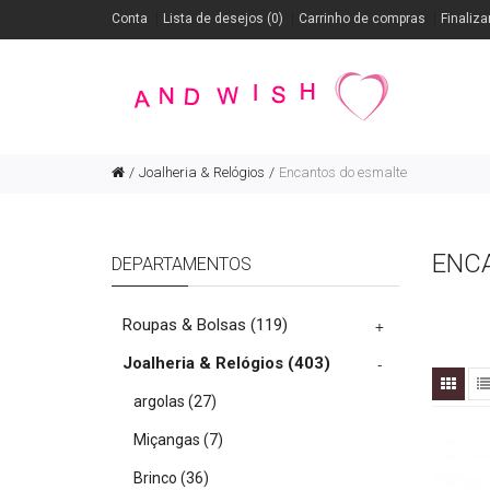
Conta
Lista de desejos (0)
Carrinho de compras
Finaliza
Joalheria & Relógios
Encantos do esmalte
ENC
DEPARTAMENTOS
Roupas & Bolsas
(119)
+
Joalheria & Relógios
(403)
-
argolas
(27)
Miçangas
(7)
Brinco
(36)