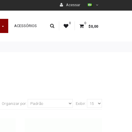
Acessar
0
0
ACESSÓRIOS
$0,00
Organizar por:
Exibir: