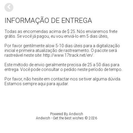
INFORMAÇÃO DE ENTREGA
Todas as encomendas acima de $ 25.
Nós enviaremos frete
grátis.
Se você já pagou, eu vou enviá-lo em 5 dias úteis,
Por favor gentilmente alow 5-10 dias úteis para a digitalização
inicial e primeira atualização de rastreamento.
O pacote será
rastreável neste site: http://www.17track.net/en/.
Este método de envio geralmente precisa de 25 a 50 dias para
entrega.
Você pode consultar o pedido neste período de tempo.
Por favor, não hesite em contactar-nos se tiver alguma dúvida.
Estamos sempre aqui para ajudar.
Powered By
Andwish
Andwish - Get the best wishes © 2026