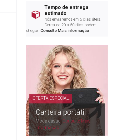
Tempo de entrega
estimado
Nós enviaremos em 5 dias úteis.
Cerca de 20 a 50 dias podem
chegar.
Consulte Mais informação
OFERTA ESPECIAL
Carteira portátil
Moda casual
Consulte Mais
informação