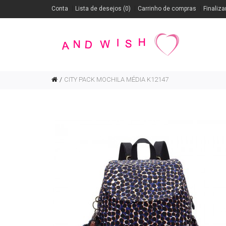
Conta
Lista de desejos (0)
Carrinho de compras
Finaliza
CITY PACK MOCHILA MÉDIA K12147