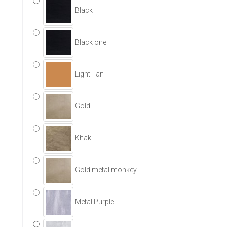
Black
Black one
Light Tan
Gold
Khaki
Gold metal monkey
Metal Purple