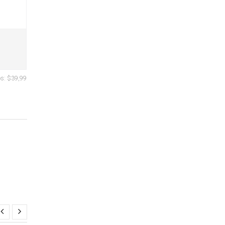
os:
$39,99