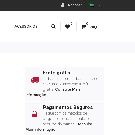
Acessar
0
0
ACESSÓRIOS
$0,00
Frete grátis
Todas as encomendas acima de
$ 25.
Nós vamos enviá-lo frete
grátis
.
Consulte Mais
informação
Pagamentos Seguros
Pague com os métodos de
pagamento mais populares e
seguros do mundo.
Consulte
Mais informação