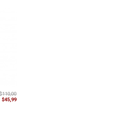
$110,00
$89,99
PUCK MINI FASHION
MOCHILA K08249
$45,99
$30,99