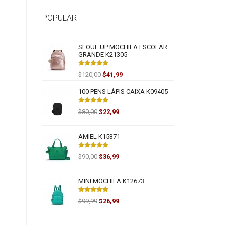
POPULAR
SEOUL UP MOCHILA ESCOLAR
GRANDE K21305
$120,00
$41,99
100 PENS LÁPIS CAIXA K09405
$80,00
$22,99
AMIEL K15371
$90,00
$36,99
MINI MOCHILA K12673
$99,99
$26,99