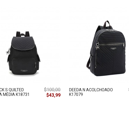
$100,00
CK S QUILTED
DEEDA N ACOLCHOADO
A MÉDIA K18731
K17079
$43,99