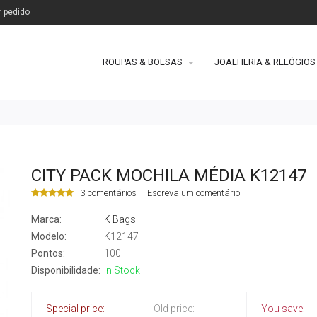
r pedido
ROUPAS & BOLSAS
JOALHERIA & RELÓGIOS
CITY PACK MOCHILA MÉDIA K12147
3 comentários
Escreva um comentário
Marca:
K Bags
Modelo:
K12147
Pontos:
100
Disponibilidade:
In Stock
Special price:
Old price:
You save: