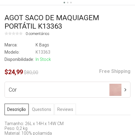
AGOT SACO DE MAQUIAGEM
PORTÁTIL K13363
0 comentários
Marca:
K Bags
Modelo:
K13363
Disponibilidade:
In Stock
$24,99
Free Shipping
$80,00
Cor
Descrição
Questions
Reviews
Tamanho: 26L x 14H x 14W CM
Peso: 0,2 kg
Material: 100% poliamida