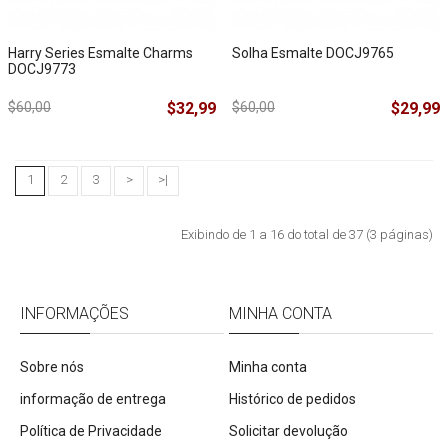
Harry Series Esmalte Charms
Solha Esmalte DOCJ9765
DOCJ9773
$60,00
$32,99
$60,00
$29,99
1
2
3
>
>|
Exibindo de 1 a 16 do total de 37 (3 páginas)
INFORMAÇÕES
MINHA CONTA
Sobre nós
Minha conta
informação de entrega
Histórico de pedidos
Política de Privacidade
Solicitar devolução