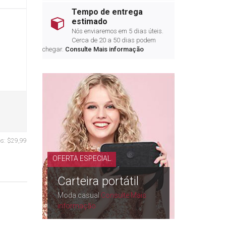
Tempo de entrega
estimado
Nós enviaremos em 5 dias úteis.
Cerca de 20 a 50 dias podem
chegar.
Consulte Mais informação
os:
$29,99
OFERTA ESPECIAL
Carteira portátil
Moda casual
Consulte Mais
informação