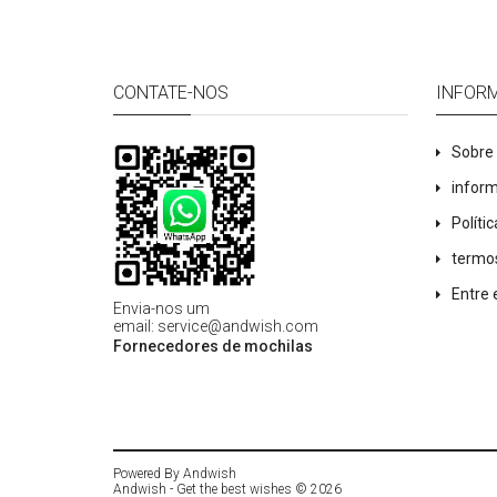
CONTATE-NOS
INFOR
Sobre
infor
Políti
termo
Entre
Envia-nos um
email
:
service@andwish.com
Fornecedores de mochilas
Powered By
Andwish
Andwish - Get the best wishes © 2026