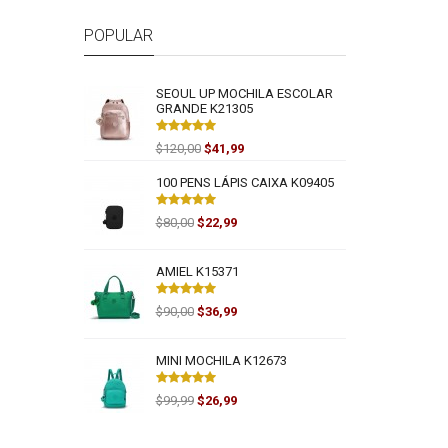
POPULAR
SEOUL UP MOCHILA ESCOLAR
GRANDE K21305
$120,00
$41,99
100 PENS LÁPIS CAIXA K09405
$80,00
$22,99
AMIEL K15371
$90,00
$36,99
MINI MOCHILA K12673
$99,99
$26,99