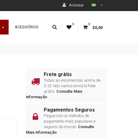
Acessar
0
0
ACESSÓRIOS
$0,00
Frete grátis
Todas as encomendas acima de
$ 25.
Nós vamos enviá-lo frete
grátis
.
Consulte Mais
informação
Pagamentos Seguros
Pague com os métodos de
pagamento mais populares e
seguros do mundo.
Consulte
Mais informação