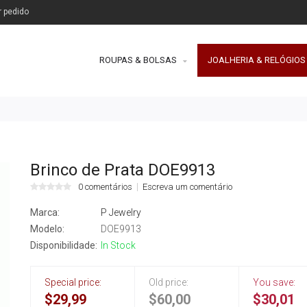
r pedido
ROUPAS & BOLSAS
JOALHERIA & RELÓGIOS
Brinco de Prata DOE9913
0 comentários
Escreva um comentário
Marca:
P Jewelry
Modelo:
DOE9913
Disponibilidade:
In Stock
Special price:
Old price:
You save:
$29,99
$60,00
$30,01