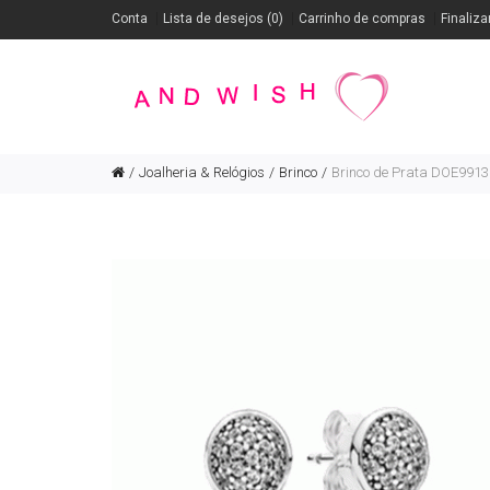
Conta
Lista de desejos (0)
Carrinho de compras
Finaliza
Joalheria & Relógios
Brinco
Brinco de Prata DOE9913