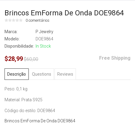
Brincos EmForma De Onda DOE9864
0 comentários
Marca:
P Jewelry
Modelo:
DOE9864
Disponibilidade:
In Stock
$28,99
Free Shipping
$60,00
Descrição
Questions
Reviews
Peso: 0,1 kg
Material: Prata S925
Código do estilo: DOE9864
Brincos EmForma De Onda DOE9864