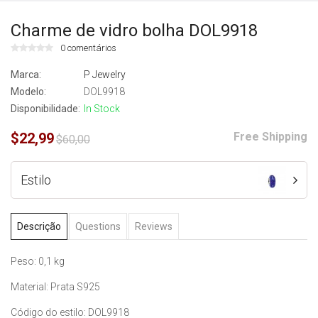
Charme de vidro bolha DOL9918
0 comentários
Marca:
P Jewelry
Modelo:
DOL9918
Disponibilidade:
In Stock
$22,99
Free Shipping
$60,00
Estilo
Descrição
Questions
Reviews
Peso: 0,1 kg
Material: Prata S925
Código do estilo: DOL9918