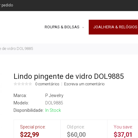
r pedido
ROUPAS & BOLSAS
JOALHERIA & RELÓGIOS
e de vidro DOL9885
Lindo pingente de vidro DOL9885
0 comentários
Escreva um comentário
Marca:
P Jewelry
Modelo:
DOL9885
Disponibilidade:
In Stock
Special price:
Old price:
You save:
$22,99
$60,00
$37,01