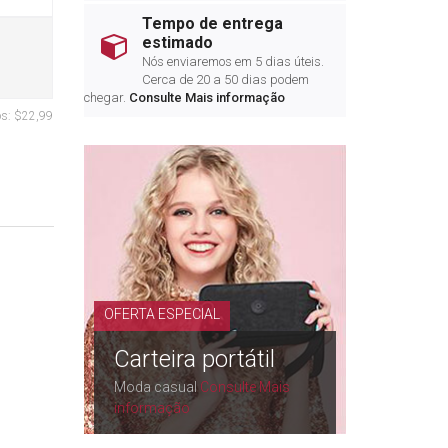
Tempo de entrega
estimado
Nós enviaremos em 5 dias úteis.
Cerca de 20 a 50 dias podem
chegar.
Consulte Mais informação
os:
$22,99
OFERTA ESPECIAL
Carteira portátil
Moda casual
Consulte Mais
informação