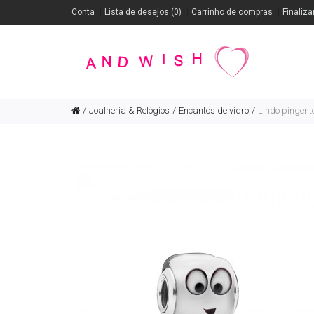
Conta
Lista de desejos (0)
Carrinho de compras
Finaliza
Joalheria & Relógios
Encantos de vidro
Lindo pingent