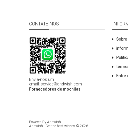
CONTATE-NOS
INFOR
Sobre
infor
Políti
termo
Entre
Envia-nos um
email
:
service@andwish.com
Fornecedores de mochilas
Powered By
Andwish
Andwish - Get the best wishes © 2026