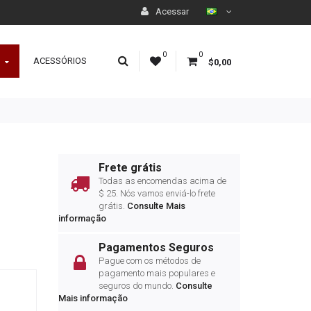
Acessar
0
0
ACESSÓRIOS
$0,00
Frete grátis
Todas as encomendas acima de
$ 25.
Nós vamos enviá-lo frete
grátis
.
Consulte Mais
informação
Pagamentos Seguros
Pague com os métodos de
pagamento mais populares e
seguros do mundo.
Consulte
Mais informação