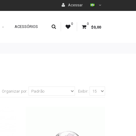
Acessar
0
0
ACESSÓRIOS
$0,00
Organizar por:
Exibir: