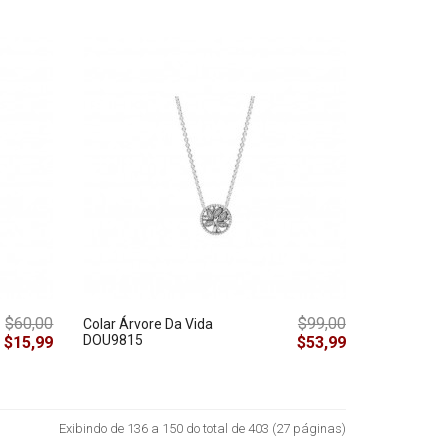
$60,00
$99,00
Colar Árvore Da Vida
DOU9815
$15,99
$53,99
Exibindo de 136 a 150 do total de 403 (27 páginas)