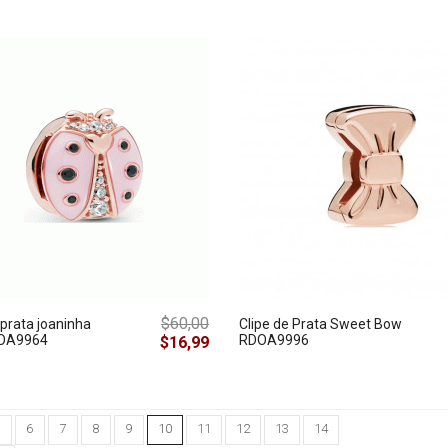
$60,00
 prata joaninha
Clipe de Prata Sweet Bow
DOA9964
RDOA9996
$16,99
6
7
8
9
10
11
12
13
14