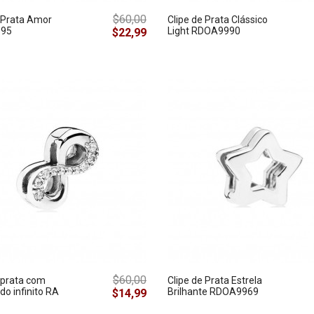
$60,00
 Prata Amor
Clipe de Prata Clássico
95
Light RDOA9990
$22,99
$60,00
 prata com
Clipe de Prata Estrela
do infinito RA
Brilhante RDOA9969
$14,99