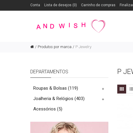
Conta
Lista de desejos (0)
Carrinho de compras
Finaliza
Produtos por marca
P Jewelry
P J
DEPARTAMENTOS
Roupas & Bolsas
(119)
+
Joalheria & Relógios
(403)
+
Acessórios
(5)