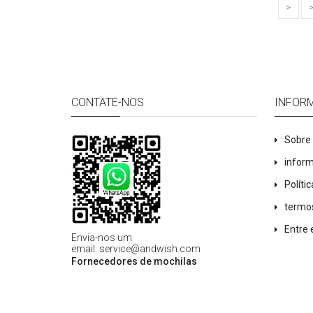
>
>
CONTATE-NOS
INFOR
Sobre
infor
Políti
termo
Entre
Envia-nos um
email
:
service@andwish.com
Fornecedores de mochilas