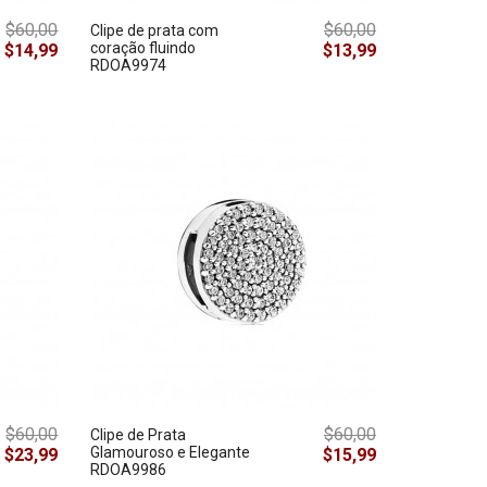
$60,00
$60,00
Clipe de prata com
coração fluindo
$14,99
$13,99
RDOA9974
$60,00
$60,00
Clipe de Prata
Glamouroso e Elegante
$23,99
$15,99
RDOA9986