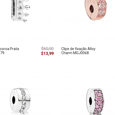
$60,00
 coroa Prata
Clipe de fixação Alloy
79
Charm MGJ0068
$13,99